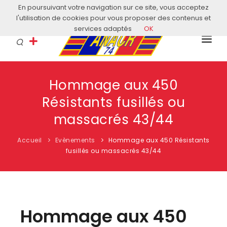
En poursuivant votre navigation sur ce site, vous acceptez
Courriel: contact@anacr74.fr
l'utilisation de cookies pour vous proposer des contenus et
services adaptés
OK
L’ANACR
Hommage aux 450
EVÈNEMENTS
Résistants fusillés ou
COMITÉS LOCAUX
massacrés 43/44
ACTUALITÉS
Accueil
Evènements
Hommage aux 450 Résistants
fusillés ou massacrés 43/44
HISTOIRE & EDUCATION
RESSOURCES
Hommage aux 450