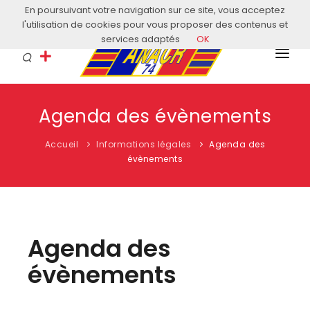
En poursuivant votre navigation sur ce site, vous acceptez
Courriel: contact@anacr74.fr
l'utilisation de cookies pour vous proposer des contenus et
services adaptés
OK
L’ANACR
Agenda des évènements
EVÈNEMENTS
Accueil
Informations légales
Agenda des
COMITÉS LOCAUX
évènements
ACTUALITÉS
HISTOIRE & EDUCATION
Agenda des
RESSOURCES
évènements