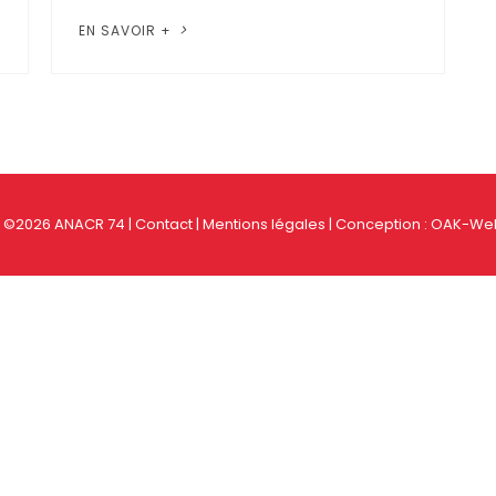
EN SAVOIR +
- ©2026 ANACR 74 |
Contact
|
Mentions légales
| Conception :
OAK-Web