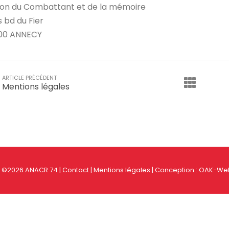
on du Combattant et de la mémoire
s bd du Fier
00 ANNECY
ARTICLE PRÉCÉDENT
Mentions légales
- ©2026 ANACR 74 |
Contact
|
Mentions légales
| Conception :
OAK-Web