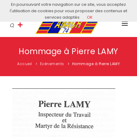
En poursuivant votre navigation sur ce site, vous acceptez
Courriel: contact@anacr74.fr
l'utilisation de cookies pour vous proposer des contenus et
services adaptés
OK
L’ANACR
Hommage à Pierre LAMY
EVÈNEMENTS
Accueil
Evènements
Hommage à Pierre LAMY
COMITÉS LOCAUX
ACTUALITÉS
HISTOIRE & EDUCATION
RESSOURCES