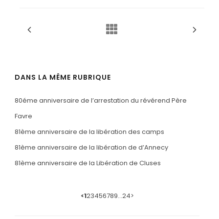
DANS LA MÊME RUBRIQUE
80éme anniversaire de l’arrestation du révérend Père
Favre
81ème anniversaire de la libération des camps
81ème anniversaire de la libération de d’Annecy
81ème anniversaire de la Libération de Cluses
<
1
2
3
4
5
6
7
8
9
…
24
>