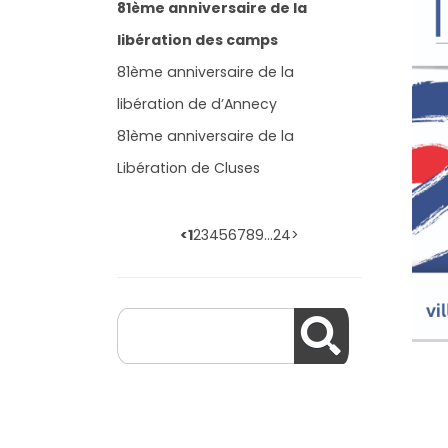
81ème anniversaire de la
libération des camps
81ème anniversaire de la
libération de d’Annecy
81ème anniversaire de la
Libération de Cluses
<
1
2
3
4
5
6
7
8
9
…
24
>