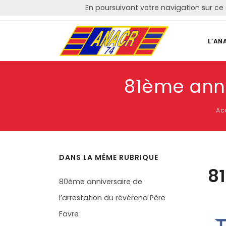
En poursuivant votre navigation sur ce 
Courriel: contact@anacr74.fr
L’AN
81ème anni
Ac
DANS LA MÊME RUBRIQUE
81
80éme anniversaire de
l’arrestation du révérend Père
Favre