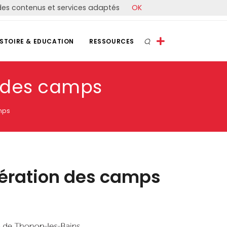
r des contenus et services adaptés
OK
ISTOIRE & EDUCATION
RESSOURCES
n des camps
mps
bération des camps