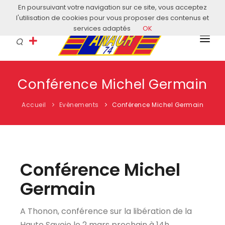
En poursuivant votre navigation sur ce site, vous acceptez
Courriel: contact@anacr74.fr
l'utilisation de cookies pour vous proposer des contenus et
services adaptés
OK
L’ANACR
Conférence Michel Germain
EVÈNEMENTS
Accueil
Evènements
Conférence Michel Germain
COMITÉS LOCAUX
ACTUALITÉS
HISTOIRE & EDUCATION
Conférence Michel
RESSOURCES
Germain
A Thonon, conférence sur la libération de la
Haute Savoie le 2 mars prochain à 14h.