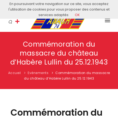
En poursuivant votre navigation sur ce site, vous acceptez
Courriel: contact@anacr74.fr
l'utilisation de cookies pour vous proposer des contenus et
services adaptés
OK
L’ANACR
Commémoration du
EVÈNEMENTS
massacre du château
COMITÉS LOCAUX
d’Habère Lullin du 25.12.1943
ACTUALITÉS
Accueil
Evènements
Commémoration du massacre
du château d’Habère Lullin du 25.12.1943
HISTOIRE & EDUCATION
RESSOURCES
Commémoration du