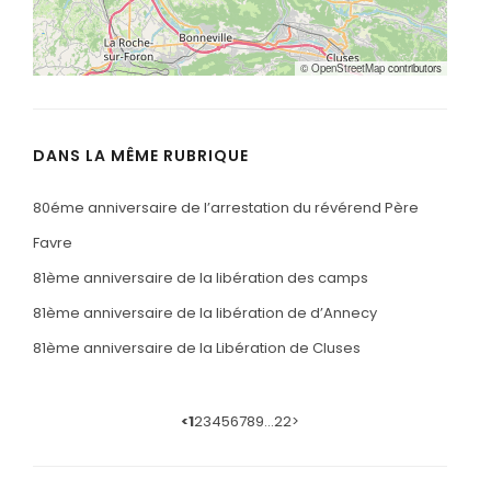
©
OpenStreetMap
contributors
DANS LA MÊME RUBRIQUE
80éme anniversaire de l’arrestation du révérend Père
Favre
81ème anniversaire de la libération des camps
81ème anniversaire de la libération de d’Annecy
81ème anniversaire de la Libération de Cluses
<
1
2
3
4
5
6
7
8
9
…
22
>