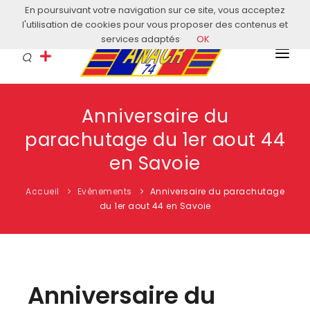
En poursuivant votre navigation sur ce site, vous acceptez
Courriel: contact@anacr74.fr
l'utilisation de cookies pour vous proposer des contenus et
services adaptés
OK
L’ANACR
Anniversaire du
EVÈNEMENTS
parachutage du 1er aout 44
COMITÉS LOCAUX
en Savoie
ACTUALITÉS
Accueil
Evènements
Anniversaire du parachutage
du 1er aout 44 en Savoie
HISTOIRE & EDUCATION
RESSOURCES
Anniversaire du