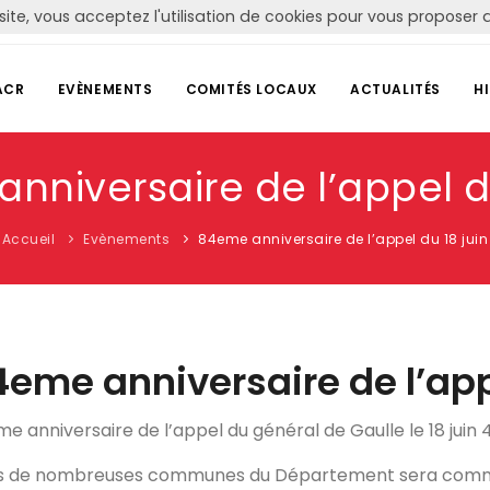
site, vous acceptez l'utilisation de cookies pour vous propose
ACR
EVÈNEMENTS
COMITÉS LOCAUX
ACTUALITÉS
H
nniversaire de l’appel du
Accueil
Evènements
84eme anniversaire de l’appel du 18 juin
eme anniversaire de l’app
e anniversaire de l’appel du général de Gaulle le 18 juin 
 de nombreuses communes du Département sera commém