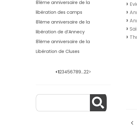
81ème anniversaire de la
Evi
Ann
libération des camps
Ann
81ème anniversaire de la
Sai
libération de d’Annecy
Tho
81ème anniversaire de la
Libération de Cluses
<
1
2
3
4
5
6
7
8
9
…
22
>