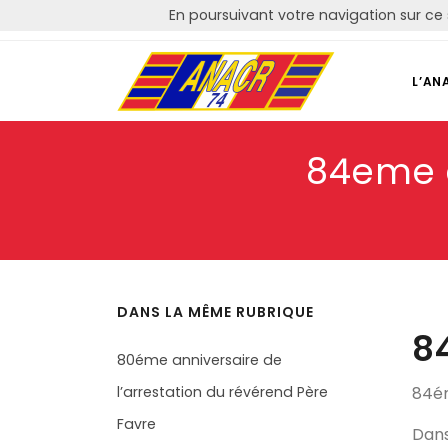
En poursuivant votre navigation sur ce 
Courriel: contact@anacr74.fr
L’AN
84eme a
DANS LA MÊME RUBRIQUE
84
80éme anniversaire de
l’arrestation du révérend Père
84ém
Favre
Dans