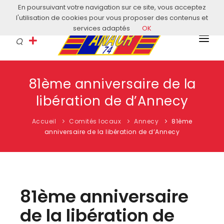
En poursuivant votre navigation sur ce site, vous acceptez
Courriel: contact@anacr74.fr
l'utilisation de cookies pour vous proposer des contenus et
services adaptés
OK
L’ANACR
81ème anniversaire de la
EVÈNEMENTS
libération de d’Annecy
COMITÉS LOCAUX
Accueil
Comités locaux
Annecy
81ème
ACTUALITÉS
anniversaire de la libération de d’Annecy
HISTOIRE & EDUCATION
RESSOURCES
81ème anniversaire
de la libération de