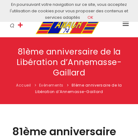
En poursuivant votre navigation sur ce site, vous acceptez
Courriel: contact@anacr74.fr
l'utilisation de cookies pour vous proposer des contenus et
services adaptés
OK
L’ANACR
81ème anniversaire de la
EVÈNEMENTS
Libération d’Annemasse-
COMITÉS LOCAUX
Gaillard
ACTUALITÉS
Accueil
Evènements
81ème anniversaire de la
Libération d’Annemasse-Gaillard
HISTOIRE & EDUCATION
RESSOURCES
81ème anniversaire