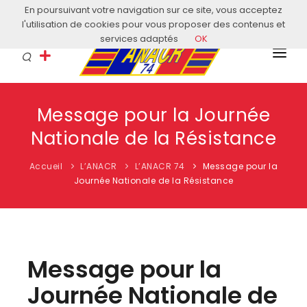
En poursuivant votre navigation sur ce site, vous acceptez
Courriel: contact@anacr74.fr
l'utilisation de cookies pour vous proposer des contenus et
services adaptés
OK
L’ANACR
Message pour la Journée
EVÈNEMENTS
Nationale de la Résistance
COMITÉS LOCAUX
Accueil
L’ANACR
L’ANACR 74
Message pour la
ACTUALITÉS
Journée Nationale de la Résistance
HISTOIRE & EDUCATION
RESSOURCES
Message pour la
Journée Nationale de