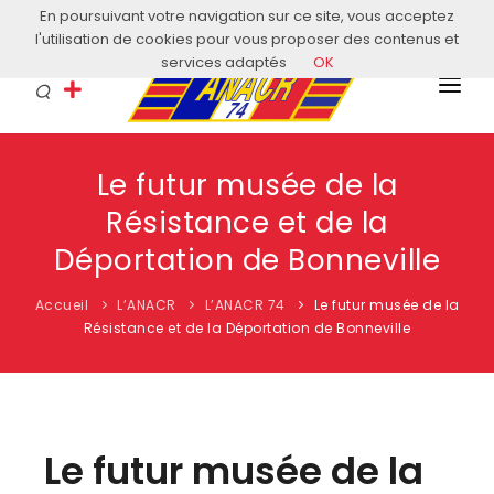
En poursuivant votre navigation sur ce site, vous acceptez
Courriel: contact@anacr74.fr
l'utilisation de cookies pour vous proposer des contenus et
services adaptés
OK
L’ANACR
Le futur musée de la
EVÈNEMENTS
Résistance et de la
COMITÉS LOCAUX
Déportation de Bonneville
ACTUALITÉS
Accueil
L’ANACR
L’ANACR 74
Le futur musée de la
Résistance et de la Déportation de Bonneville
HISTOIRE & EDUCATION
RESSOURCES
Le futur musée de la