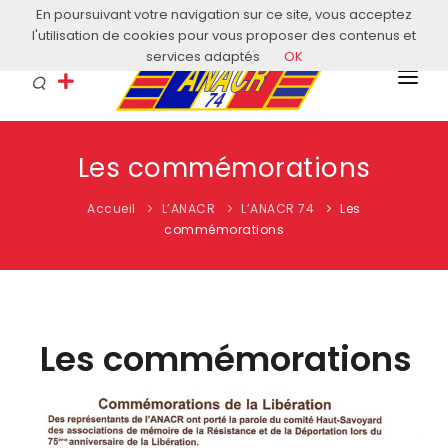
En poursuivant votre navigation sur ce site, vous acceptez
Courriel: contact@anacr74.fr
l'utilisation de cookies pour vous proposer des contenus et
services adaptés
OK
L’ANACR
Les commémorations
EVÈNEMENTS
Accueil
L’ANACR
L’ANACR 74
Les
COMITÉS LOCAUX
commémorations
ACTUALITÉS
HISTOIRE & EDUCATION
Les commémorations
RESSOURCES