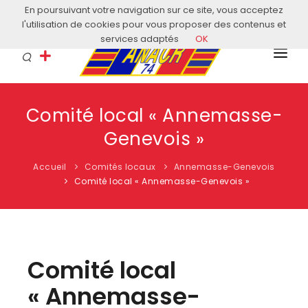
En poursuivant votre navigation sur ce site, vous acceptez
Courriel: contact@anacr74.fr
l'utilisation de cookies pour vous proposer des contenus et
services adaptés
OK
L’ANACR
Comité local « Annemasse-
EVÈNEMENTS
Genevois »
COMITÉS LOCAUX
Accueil
Comités locaux
Annemasse-Genevois
ACTUALITÉS
Comité local « Annemasse-Genevois »
HISTOIRE & EDUCATION
RESSOURCES
Comité local
« Annemasse-