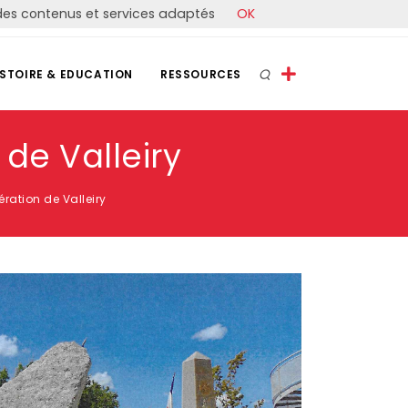
r des contenus et services adaptés
OK
ISTOIRE & EDUCATION
RESSOURCES
 de Valleiry
ération de Valleiry