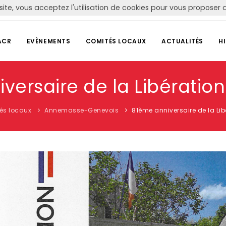
site, vous acceptez l'utilisation de cookies pour vous propose
ACR
EVÈNEMENTS
COMITÉS LOCAUX
ACTUALITÉS
H
ersaire de la Libération
és locaux
Annemasse-Genevois
81ème anniversaire de la Lib