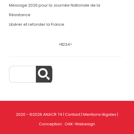
Message 2026 pour la Journée Nationale de la
Résistance
Libérer et refonder la France
<
1
2
3
4
>
2020 - ©2026 ANACR 74 |
Contact
|
Mentions légales
|
Conception :
OAK-Webesign