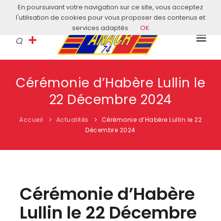
En poursuivant votre navigation sur ce site, vous acceptez
Courriel: contact@anacr74.fr
l'utilisation de cookies pour vous proposer des contenus et
services adaptés
OK
L’ANACR
Cérémonie d’Habère Lullin le
EVÈNEMENTS
22 Décembre 2024
COMITÉS LOCAUX
Accueil
Actualités
Cérémonie d’Habère Lullin le 22
ACTUALITÉS
Décembre 2024
HISTOIRE & EDUCATION
RESSOURCES
Cérémonie d’Habère
Lullin le 22 Décembre