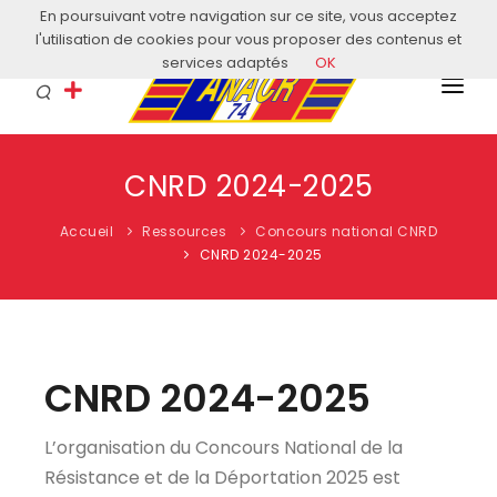
En poursuivant votre navigation sur ce site, vous acceptez
Courriel: contact@anacr74.fr
l'utilisation de cookies pour vous proposer des contenus et
services adaptés
OK
L’ANACR
CNRD 2024-2025
EVÈNEMENTS
Accueil
Ressources
Concours national CNRD
COMITÉS LOCAUX
CNRD 2024-2025
ACTUALITÉS
HISTOIRE & EDUCATION
CNRD 2024-2025
RESSOURCES
L’organisation du Concours National de la
Résistance et de la Déportation 2025 est