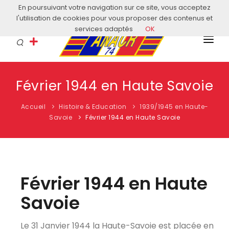
En poursuivant votre navigation sur ce site, vous acceptez
Courriel: contact@anacr74.fr
l'utilisation de cookies pour vous proposer des contenus et
services adaptés
OK
L’ANACR
Février 1944 en Haute Savoie
EVÈNEMENTS
Accueil
Histoire & Education
1939/1945 en Haute-
COMITÉS LOCAUX
Savoie
Février 1944 en Haute Savoie
ACTUALITÉS
HISTOIRE & EDUCATION
Février 1944 en Haute
RESSOURCES
Savoie
Le 31 Janvier 1944 la Haute-Savoie est placée en