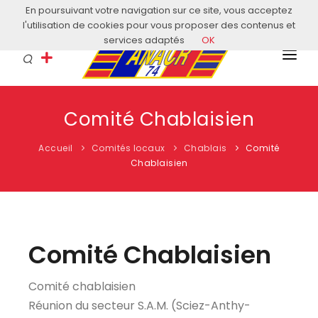
En poursuivant votre navigation sur ce site, vous acceptez
Courriel: contact@anacr74.fr
l'utilisation de cookies pour vous proposer des contenus et
services adaptés
OK
L’ANACR
Comité Chablaisien
EVÈNEMENTS
Accueil
Comités locaux
Chablais
Comité
COMITÉS LOCAUX
Chablaisien
ACTUALITÉS
HISTOIRE & EDUCATION
Comité Chablaisien
RESSOURCES
Comité chablaisien
Réunion du secteur S.A.M. (Sciez-Anthy-